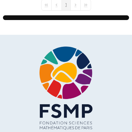
1
First Page
Previous Page
Next Page
Last Page