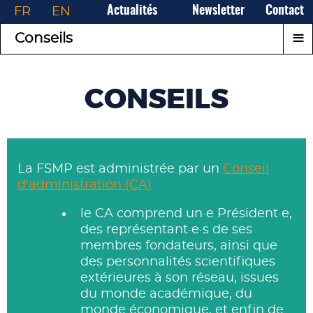
FR
EN
Actualités
Newsletter
Contact
≡
Conseils
CONSEILS
La FSMP est administrée par un
Conseil
d'administration (CA)
le CA comprend un·e Président·e,
des représentant·e·s de ses
membres fondateurs, ainsi que
des personnalités scientifiques
extérieures à son réseau, issues
du monde académique, du
monde économique, et enfin de