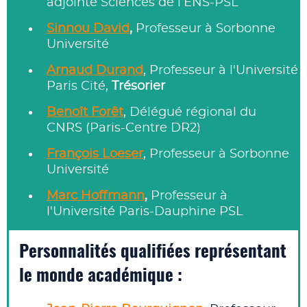
adjointe Sciences de l’ENS-PSL
Sinnou David
,
Professeur à Sorbonne
Université
Arnaud Durand
, Professeur à l'Université
Paris Cité,
Trésorier
Benoît Forêt
, Délégué régional du
CNRS (Paris-Centre DR2)
François Loeser
, Professeur à Sorbonne
Université
Marc Hoffmann
,
Professeur à
l'Université Paris-Dauphine PSL
Personnalités qualifiées représentant
le monde académique :