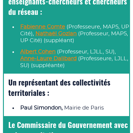
enseignants‑chercheurs et chercheurs
du réseau :
Fabienne Comte
(Professeure, MAP5, UP
Cité),
Nathaël Gozlan
(Professeur, MAP5,
UP Cité) (suppléant)
Albert Cohen
(Professeur, LJLL, SU),
Anne-Laure Dalibard
(Professeure, LJLL,
SU) (suppléante)
Un représentant des collectivités
territoriales :
Paul Simondon,
Mairie de Paris
Le Commissaire du Gouvernement avec