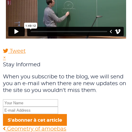
Tweet
×
Stay Informed
When you subscribe to the blog, we will send
you an e-mail when there are new updates on
the site so you wouldn't miss them.
Your
Name
E-
mail
S'abonner à cet article
Address
Geometry of amoebas