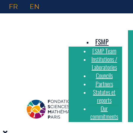
FR
EN
FSMP
FSMP Team
Institutions /
Laboratories
Councils
Partners
Statutes et
reports
Our
commitments