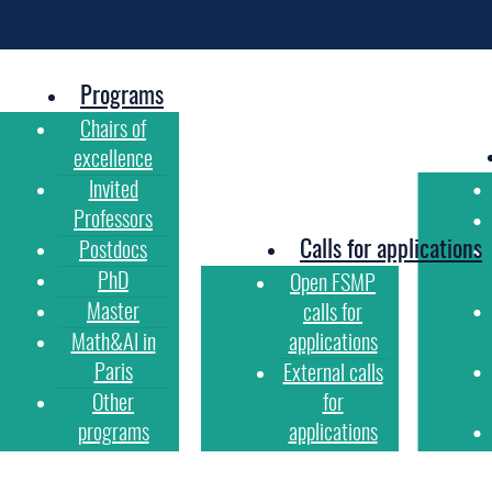
Programs
Chairs of
excellence
Invited
Professors
Calls for applications
Postdocs
PhD
Open FSMP
Master
calls for
Math&AI in
applications
Paris
External calls
Other
for
programs
applications