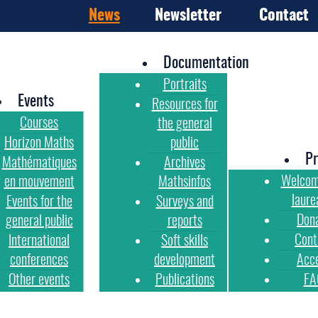
News
Newsletter
Contact
Documentation
Portraits
Events
Resources for
Courses
the general
Horizon Maths
public
Pr
Mathématiques
Archives
Welcom
en mouvement
Mathsinfos
laure
Events for the
Surveys and
Don
general public
reports
Cont
International
Soft skills
conferences
development
Acc
Other events
Publications
FA