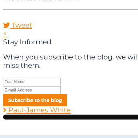
Tweet
pinterest
×
Stay Informed
When you subscribe to the blog, we wil
miss them.
Your
Name
E-
mail
Subscribe to the blog
Address
Paul-James White