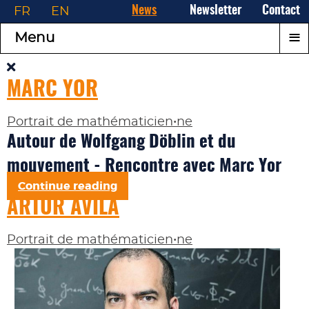
FR
EN
News
Newsletter
Contact
≡
Menu
MARC YOR
Portrait de mathématicien•ne
Autour de Wolfgang Döblin et du
mouvement - Rencontre avec Marc Yor
Continue reading
ARTUR AVILA
Portrait de mathématicien•ne