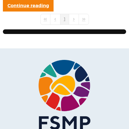
Continue reading
1
First Page
Previous Page
Next Page
Last Page