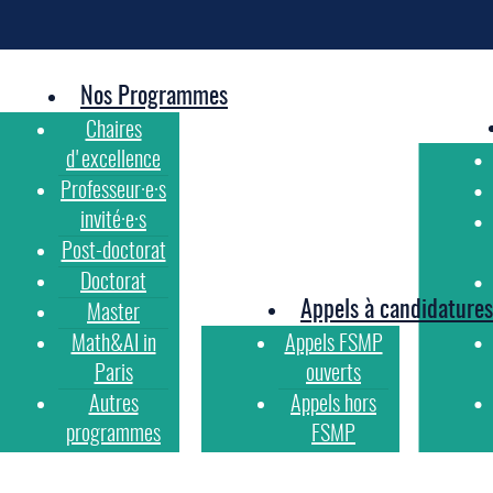
Nos Programmes
Chaires
d'excellence
Professeur·e·s
invité·e·s
Post-doctorat
Doctorat
Appels à candidatures
Master
Math&AI in
Appels FSMP
Paris
ouverts
Autres
Appels hors
programmes
FSMP