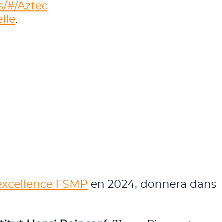
s/#/Aztec
lle
.
'excellence FSMP
en 2024, donnera dans