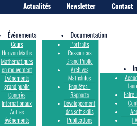
Actualités
Newsletter
Contact
Événements
Documentation
Cours
Portraits
Horizon Maths
Ressources
Grand Public
Mathématiques
I
en mouvement
Archives
Accue
MathsInfos
Événements
laur
grand public
Enquêtes -
Faire 
Rapports
Congrès
Con
internationaux
Développement
des soft skills
Ac
Autres
événements
Publications
F