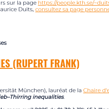
rs sur la page
https://people.kth.se/~duit
Maurice Duits,
consultez sa page personne
ses
IES (RUPERT FRANK)
rsität München), lauréat de la
Chaire d
ieb–Thirring inequalities
.