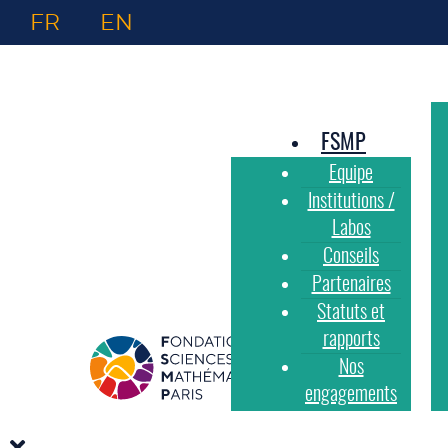
FR
EN
FSMP
Equipe
Institutions /
Labos
Conseils
Partenaires
Statuts et
rapports
Nos
engagements