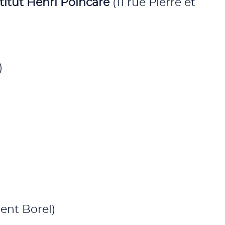
stitut Henri Poincaré
(11 rue Pierre et
)
ment Borel)